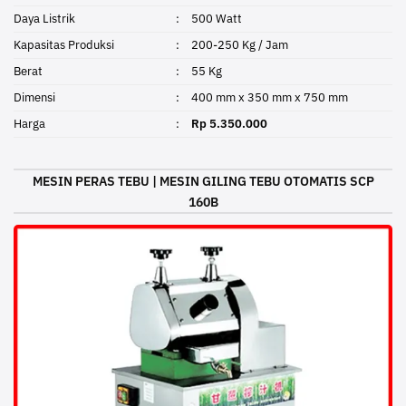
Daya Listrik
:
500 Watt
Kapasitas Produksi
:
200-250 Kg / Jam
Berat
:
55 Kg
Dimensi
:
400 mm x 350 mm x 750 mm
Harga
:
Rp 5.350.000
MESIN PERAS TEBU | MESIN GILING TEBU OTOMATIS SCP
160B