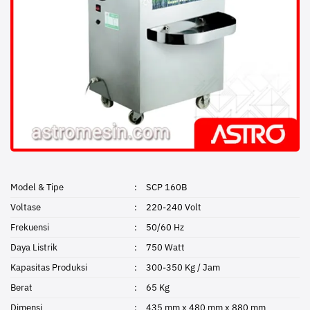
Model & Tipe
:
SCP 160B
Voltase
:
220-240 Volt
Frekuensi
:
50/60 Hz
Daya Listrik
:
750 Watt
Kapasitas Produksi
:
300-350 Kg / Jam
Berat
:
65 Kg
Dimensi
:
435 mm x 480 mm x 880 mm