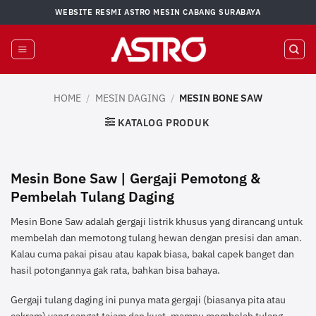
Skip
WEBSITE RESMI ASTRO MESIN CABANG SURABAYA
to
content
HOME
/
MESIN DAGING
/
MESIN BONE SAW
KATALOG PRODUK
Mesin Bone Saw | Gergaji Pemotong &
Pembelah Tulang Daging
Mesin Bone Saw adalah gergaji listrik khusus yang dirancang untuk
membelah dan memotong tulang hewan dengan presisi dan aman.
Kalau cuma pakai pisau atau kapak biasa, bakal capek banget dan
hasil potongannya gak rata, bahkan bisa bahaya.
Gergaji tulang daging ini punya mata gergaji (biasanya pita atau
cakram) yang sangat tajam dan kuat, mampu membelah tulang