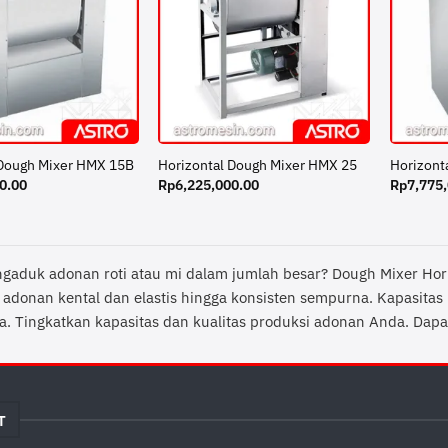
 Dough Mixer HMX 15B
Horizontal Dough Mixer HMX 25
Horizont
0.00
Rp
6,225,000.00
Rp
7,775
aduk adonan roti atau mi dalam jumlah besar? Dough Mixer Horiz
adonan kental dan elastis hingga konsisten sempurna. Kapasitas b
a. Tingkatkan kapasitas dan kualitas produksi adonan Anda. Da
T