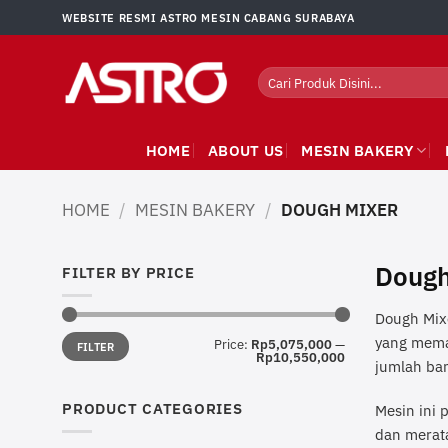
Skip
WEBSITE RESMI ASTRO MESIN CABANG SURABAYA
to
content
Search
for:
HOME
ABOUT US
MESIN BAKERY
HOME
/
MESIN BAKERY
/
DOUGH MIXER
Dough
FILTER BY PRICE
Dough Mixe
Min
Max
yang mema
Price:
Rp5,075,000
—
FILTER
price
price
Rp10,550,000
jumlah ban
PRODUCT CATEGORIES
Mesin ini
dan merata