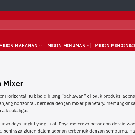
MESIN MAKANAN
MESIN MINUMAN
MESIN PENDINGI
 Mixer
r Horizontal itu bisa dibilang “pahlawan” di balik produksi adonan
njang horizontal, berbeda dengan mixer planetary, memungkinka
yak sekaligus.
 punya daya ungkit yang kuat. Daya motornya besar dan desain 
, sehingga gluten dalam adonan terbentuk dengan sempurna. Hasi