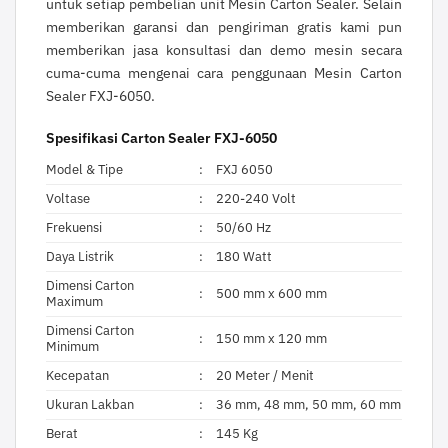
untuk setiap pembelian unit Mesin Carton Sealer. Selain
memberikan garansi dan pengiriman gratis kami pun
memberikan jasa konsultasi dan demo mesin secara
cuma-cuma mengenai cara penggunaan Mesin Carton
Sealer FXJ-6050.
Spesifikasi Carton Sealer FXJ-6050
Model & Tipe
:
FXJ 6050
Voltase
:
220-240 Volt
Frekuensi
:
50/60 Hz
Daya Listrik
:
180 Watt
Dimensi Carton
:
500 mm x 600 mm
Maximum
Dimensi Carton
:
150 mm x 120 mm
Minimum
Kecepatan
:
20 Meter / Menit
Ukuran Lakban
:
36 mm, 48 mm, 50 mm, 60 mm
Berat
:
145 Kg