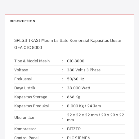
DESCRIPTION
SPESIFIKASI Mesin Es Batu Komersial Kapasitas Besar
GEA CIC 8000
Tipe & Model Mesin
:
CIC 8000
Voltase
:
380 Volt / 3 Phase
Frekuensi
:
50/60 Hz
Daya Listrik
:
38.000 Watt
Kapasitas Storage
:
666 Kg
Kapasitas Produksi
:
8.000 Kg / 24 Jam
22 x 22 x 22 mm / 29 x 29 x 22
Ukuran Ice
:
mm
Kompressor
:
BITZER
Control Panel
:
PLC SIEMEN