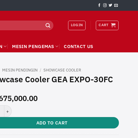
LOGIN
CART
N
MESIN PENGEMAS
CONTACT US
/
MESIN PENDINGIN
/
SHOWCASE COOLER
wcase Cooler GEA EXPO-30FC
675,000.00
se Cooler GEA EXPO-30FC quantity
ADD TO CART