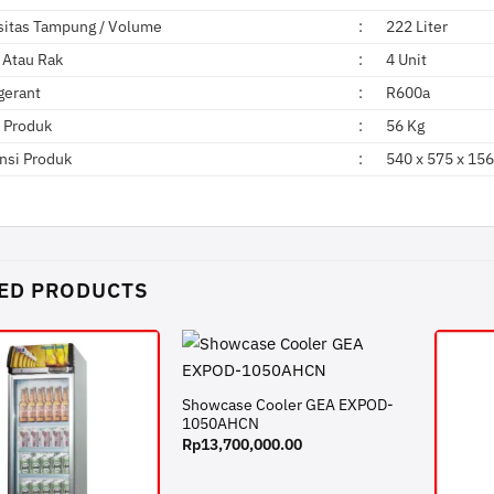
sitas Tampung / Volume
:
222 Liter
 Atau Rak
:
4 Unit
gerant
:
R600a
 Produk
:
56 Kg
nsi Produk
:
540 x 575 x 15
ED PRODUCTS
Showcase Cooler GEA EXPOD-
1050AHCN
Rp
13,700,000.00