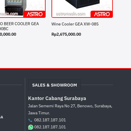
RO BEER COOLER GEA
Wine Cooler GEA XW-085
00BC
0,000.00
Rp
2,675,000.00
SALES & SHOWROOM
Kantor Cabang Surabaya
Jalan Sememi Raya No 27, Benowo, Surabaya,
Jawa Timur.
SA
082.187.187.101
082.187.187.101