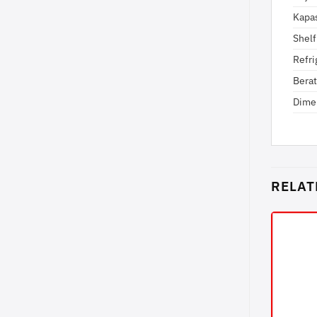
Kapa
Shelf
Refri
Berat
Dime
RELAT