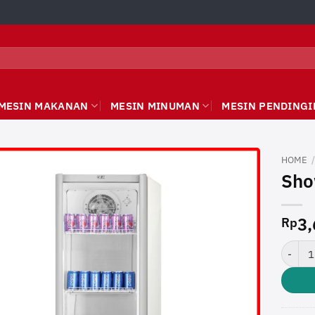
MESIN MAKANAN
MESIN MINUMAN
MESIN PENDINGI
HOME
Sho
3,
Rp
Showca