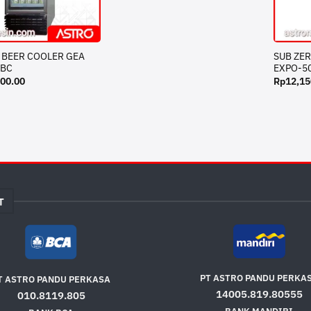
 BEER COOLER GEA
SUB ZE
0BC
EXPO-5
000.00
Rp
12,15
T
PT ASTRO PANDU PERKA
T ASTRO PANDU PERKASA
14005.819.80555
010.8119.805