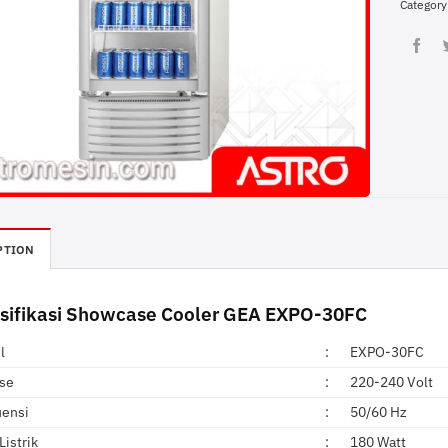
Category
PTION
sifikasi Showcase Cooler GEA EXPO-30FC
l
:
EXPO-30FC
ase
:
220-240 Volt
uensi
:
50/60 Hz
Listrik
:
180 Watt