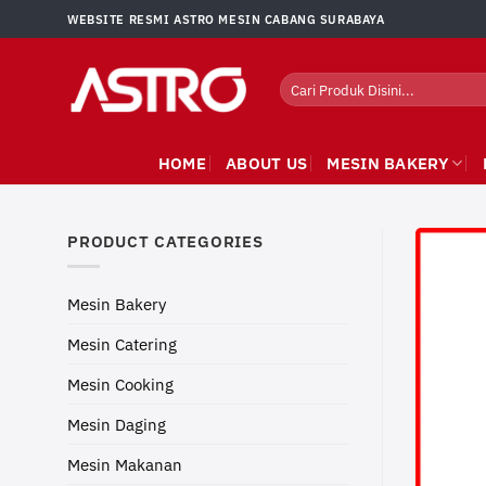
Skip
WEBSITE RESMI ASTRO MESIN CABANG SURABAYA
to
content
Search
for:
HOME
ABOUT US
MESIN BAKERY
PRODUCT CATEGORIES
Mesin Bakery
Mesin Catering
Mesin Cooking
Mesin Daging
Mesin Makanan