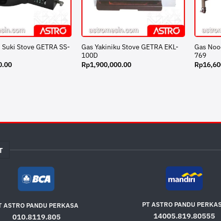
 Suki Stove GETRA SS-
Gas Yakiniku Stove GETRA EKL-
Gas Noo
100D
769
0.00
Rp
1,900,000.00
Rp
16,60
T
PT ASTRO PANDU PERKA
T ASTRO PANDU PERKASA
14005.819.80555
010.8119.805