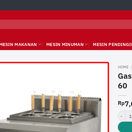
MESIN MAKANAN
MESIN MINUMAN
MESIN PENDINGI
HOME
Gas
60
7,
Rp
Gas No