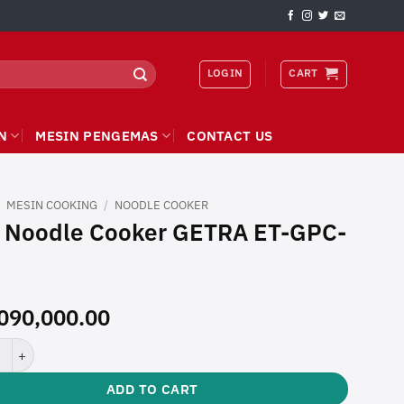
LOGIN
CART
N
MESIN PENGEMAS
CONTACT US
/
MESIN COOKING
/
NOODLE COOKER
 Noodle Cooker GETRA ET-GPC-
090,000.00
odle Cooker GETRA ET-GPC-60 quantity
ADD TO CART