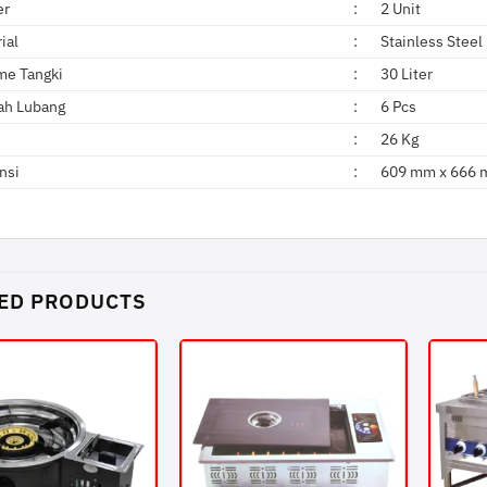
er
:
2 Unit
ial
:
Stainless Steel
me Tangki
:
30 Liter
ah Lubang
:
6 Pcs
:
26 Kg
nsi
:
609 mm x 666 
ED PRODUCTS