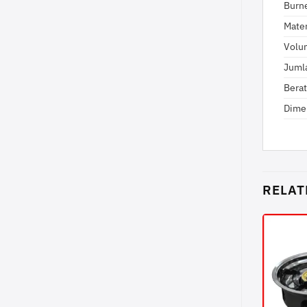
Burn
Mater
Volu
Juml
Berat
Dime
RELAT