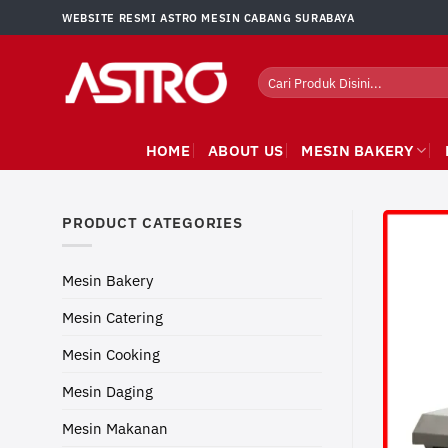
Skip
WEBSITE RESMI ASTRO MESIN CABANG SURABAYA
to
content
Search
for:
HOME
ABOUT US
MESIN BAKERY
PRODUCT CATEGORIES
Mesin Bakery
Mesin Catering
Mesin Cooking
Mesin Daging
Mesin Makanan