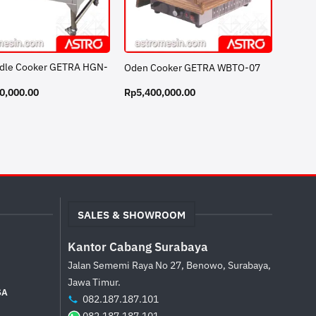
dle Cooker GETRA HGN-
Oden Cooker GETRA WBTO-07
0,000.00
Rp
5,400,000.00
SALES & SHOWROOM
Kantor Cabang Surabaya
Jalan Sememi Raya No 27, Benowo, Surabaya,
Jawa Timur.
SA
082.187.187.101
082.187.187.101