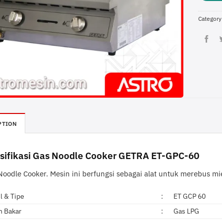
Category
PTION
sifikasi Gas Noodle Cooker GETRA ET-GPC-60
Noodle Cooker. Mesin ini berfungsi sebagai alat untuk merebus mi
l & Tipe
:
ET GCP 60
n Bakar
:
Gas LPG